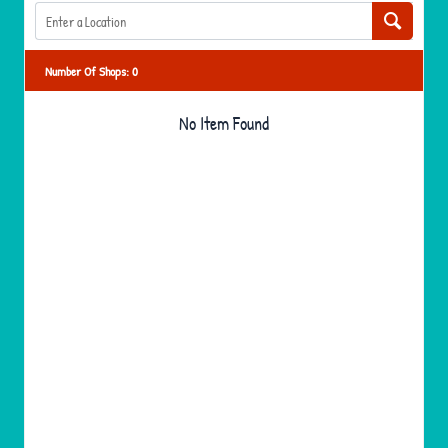
Number Of Shops
:
0
No Item Found