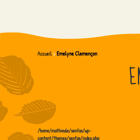
Accueil
>
Emelyne Clemençon
E
/home/mathieule/senfas/wp-
content/themes/senfas/index.php