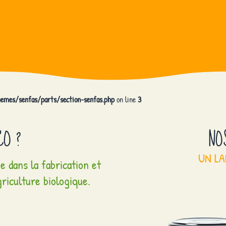
emes/senfas/parts/section-senfas.php
on line
3
CO ?
NO
UN LA
 dans la fabrication et
griculture biologique.